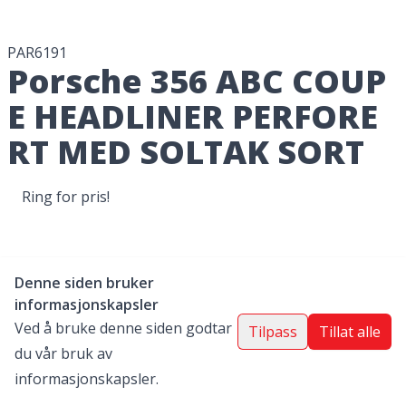
PAR6191
Porsche 356 ABC COUP
E HEADLINER PERFORE
RT MED SOLTAK SORT
Ring for pris!
Leveringsalternativer
Denne siden bruker
Postnummer
informasjonskapsler
Ved å bruke denne siden godtar
Vis alternativer
Tilpass
Tillat alle
du vår bruk av
Skriv inn postnummer for fraktpris
informasjonskapsler.